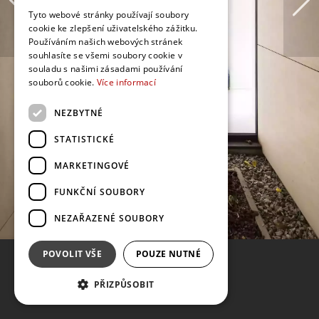
Tyto webové stránky používají soubory
cookie ke zlepšení uživatelského zážitku.
Používáním našich webových stránek
souhlasíte se všemi soubory cookie v
souladu s našimi zásadami používání
souborů cookie.
Více informací
NEZBYTNÉ
STATISTICKÉ
MARKETINGOVÉ
FUNKČNÍ SOUBORY
NEZAŘAZENÉ SOUBORY
POVOLIT VŠE
POUZE NUTNÉ
PŘIZPŮSOBIT