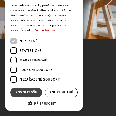
Tyto webové stránky používají soubory
cookie ke zlepšení uživatelského zážitku.
Používáním našich webových stránek
souhlasíte se všemi soubory cookie v
souladu s našimi zásadami používání
souborů cookie.
Více informací
NEZBYTNÉ
STATISTICKÉ
MARKETINGOVÉ
FUNKČNÍ SOUBORY
NEZAŘAZENÉ SOUBORY
POVOLIT VŠE
POUZE NUTNÉ
PŘIZPŮSOBIT