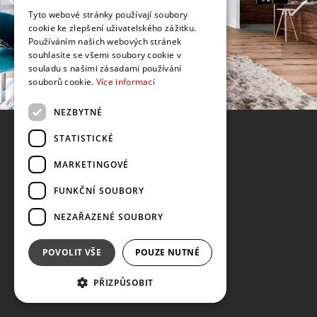
Tyto webové stránky používají soubory
cookie ke zlepšení uživatelského zážitku.
Používáním našich webových stránek
souhlasíte se všemi soubory cookie v
souladu s našimi zásadami používání
souborů cookie.
Více informací
NEZBYTNÉ
STATISTICKÉ
MARKETINGOVÉ
FUNKČNÍ SOUBORY
NEZAŘAZENÉ SOUBORY
POVOLIT VŠE
POUZE NUTNÉ
PŘIZPŮSOBIT