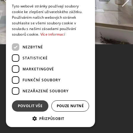
Tyto webové stránky používají soubory
cookie ke zlepšení uživatelského zážitku.
Používáním našich webových stránek
souhlasíte se všemi soubory cookie v
souladu s našimi zásadami používání
souborů cookie.
Více informací
NEZBYTNÉ
STATISTICKÉ
MARKETINGOVÉ
FUNKČNÍ SOUBORY
NEZAŘAZENÉ SOUBORY
POVOLIT VŠE
POUZE NUTNÉ
PŘIZPŮSOBIT