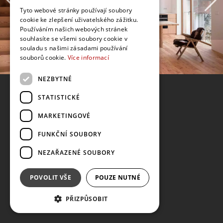
Tyto webové stránky používají soubory
cookie ke zlepšení uživatelského zážitku.
Používáním našich webových stránek
souhlasíte se všemi soubory cookie v
souladu s našimi zásadami používání
souborů cookie.
Více informací
NEZBYTNÉ
STATISTICKÉ
MARKETINGOVÉ
FUNKČNÍ SOUBORY
NEZAŘAZENÉ SOUBORY
POVOLIT VŠE
POUZE NUTNÉ
PŘIZPŮSOBIT