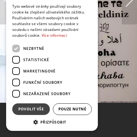
Tyto webové stránky používají soubory
cookie ke zlepšení uživatelského zážitku.
Používáním našich webových stránek
souhlasíte se všemi soubory cookie v
souladu s našimi zásadami používání
souborů cookie.
Více informací
NEZBYTNÉ
STATISTICKÉ
MARKETINGOVÉ
FUNKČNÍ SOUBORY
NEZAŘAZENÉ SOUBORY
POVOLIT VŠE
POUZE NUTNÉ
PŘIZPŮSOBIT