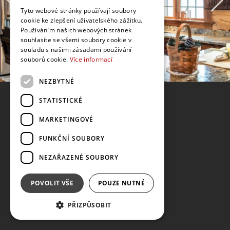
Tyto webové stránky používají soubory
cookie ke zlepšení uživatelského zážitku.
Používáním našich webových stránek
souhlasíte se všemi soubory cookie v
souladu s našimi zásadami používání
souborů cookie.
Více informací
NEZBYTNÉ
STATISTICKÉ
MARKETINGOVÉ
FUNKČNÍ SOUBORY
NEZAŘAZENÉ SOUBORY
POVOLIT VŠE
POUZE NUTNÉ
PŘIZPŮSOBIT