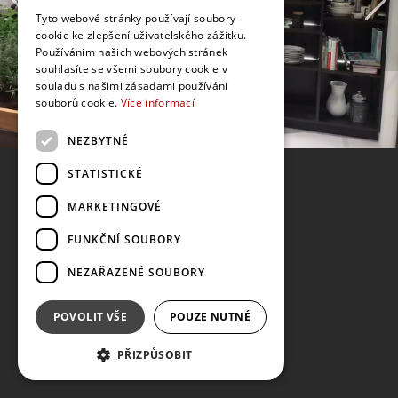
Tyto webové stránky používají soubory
cookie ke zlepšení uživatelského zážitku.
Používáním našich webových stránek
souhlasíte se všemi soubory cookie v
souladu s našimi zásadami používání
souborů cookie.
Více informací
NEZBYTNÉ
STATISTICKÉ
MARKETINGOVÉ
FUNKČNÍ SOUBORY
NEZAŘAZENÉ SOUBORY
POVOLIT VŠE
POUZE NUTNÉ
PŘIZPŮSOBIT