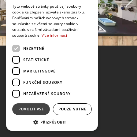
Tyto webové stránky používají soubory
cookie ke zlepšení uživatelského zážitku.
Používáním našich webových stránek
souhlasíte se všemi soubory cookie v
souladu s našimi zásadami používání
souborů cookie.
Více informací
NEZBYTNÉ
STATISTICKÉ
MARKETINGOVÉ
FUNKČNÍ SOUBORY
NEZAŘAZENÉ SOUBORY
POVOLIT VŠE
POUZE NUTNÉ
PŘIZPŮSOBIT