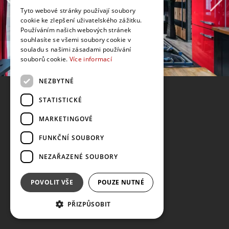
Tyto webové stránky používají soubory
cookie ke zlepšení uživatelského zážitku.
Používáním našich webových stránek
souhlasíte se všemi soubory cookie v
souladu s našimi zásadami používání
souborů cookie.
Více informací
NEZBYTNÉ
STATISTICKÉ
MARKETINGOVÉ
FUNKČNÍ SOUBORY
NEZAŘAZENÉ SOUBORY
POVOLIT VŠE
POUZE NUTNÉ
PŘIZPŮSOBIT