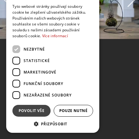
Tyto webové stránky používají soubory
cookie ke zlepšení uživatelského zážitku.
Používáním našich webových stránek
souhlasíte se všemi soubory cookie v
souladu s našimi zásadami používání
souborů cookie.
Více informací
NEZBYTNÉ
STATISTICKÉ
MARKETINGOVÉ
FUNKČNÍ SOUBORY
NEZAŘAZENÉ SOUBORY
POVOLIT VŠE
POUZE NUTNÉ
PŘIZPŮSOBIT