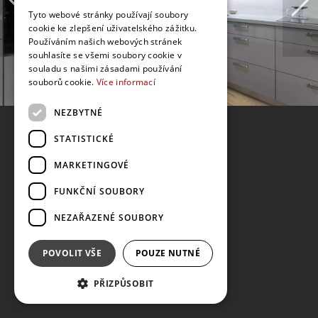
Tyto webové stránky používají soubory
cookie ke zlepšení uživatelského zážitku.
Používáním našich webových stránek
souhlasíte se všemi soubory cookie v
souladu s našimi zásadami používání
souborů cookie.
Více informací
NEZBYTNÉ
STATISTICKÉ
MARKETINGOVÉ
FUNKČNÍ SOUBORY
NEZAŘAZENÉ SOUBORY
POVOLIT VŠE
POUZE NUTNÉ
PŘIZPŮSOBIT