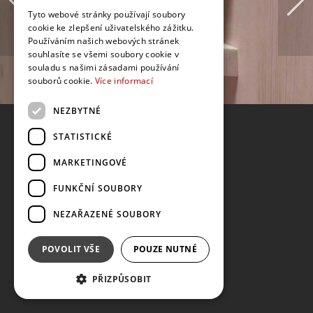
Tyto webové stránky používají soubory
cookie ke zlepšení uživatelského zážitku.
Používáním našich webových stránek
souhlasíte se všemi soubory cookie v
souladu s našimi zásadami používání
souborů cookie.
Více informací
NEZBYTNÉ
STATISTICKÉ
MARKETINGOVÉ
FUNKČNÍ SOUBORY
NEZAŘAZENÉ SOUBORY
POVOLIT VŠE
POUZE NUTNÉ
PŘIZPŮSOBIT