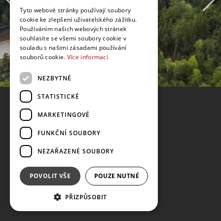
Tyto webové stránky používají soubory
cookie ke zlepšení uživatelského zážitku.
Používáním našich webových stránek
souhlasíte se všemi soubory cookie v
souladu s našimi zásadami používání
souborů cookie.
Více informací
NEZBYTNÉ
STATISTICKÉ
MARKETINGOVÉ
FUNKČNÍ SOUBORY
NEZAŘAZENÉ SOUBORY
POVOLIT VŠE
POUZE NUTNÉ
PŘIZPŮSOBIT