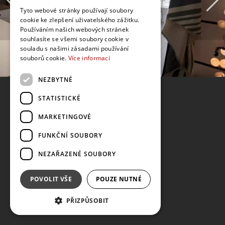
Tyto webové stránky používají soubory
cookie ke zlepšení uživatelského zážitku.
Používáním našich webových stránek
souhlasíte se všemi soubory cookie v
souladu s našimi zásadami používání
souborů cookie.
Více informací
NEZBYTNÉ
STATISTICKÉ
MARKETINGOVÉ
FUNKČNÍ SOUBORY
NEZAŘAZENÉ SOUBORY
POVOLIT VŠE
POUZE NUTNÉ
PŘIZPŮSOBIT