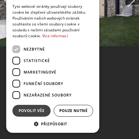
Tyto webové stránky používají soubory
cookie ke zlepšení uživatelského zážitku.
Používáním našich webových stránek
souhlasíte se všemi soubory cookie v
souladu s našimi zásadami používání
souborů cookie.
Více informací
NEZBYTNÉ
STATISTICKÉ
MARKETINGOVÉ
FUNKČNÍ SOUBORY
NEZAŘAZENÉ SOUBORY
POVOLIT VŠE
POUZE NUTNÉ
PŘIZPŮSOBIT