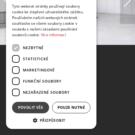
Tyto webové stránky používají soubory
cookie ke zlepšení uživatelského zážitku.
Používáním našich webových stránek
souhlasíte se všemi soubory cookie v
souladu s našimi zásadami používání
souborů cookie.
Více informací
NEZBYTNÉ
STATISTICKÉ
MARKETINGOVÉ
FUNKČNÍ SOUBORY
NEZAŘAZENÉ SOUBORY
POVOLIT VŠE
POUZE NUTNÉ
PŘIZPŮSOBIT