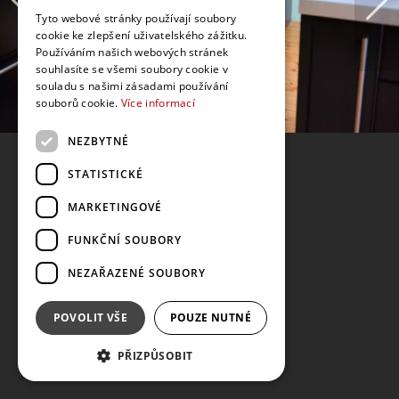
Tyto webové stránky používají soubory
cookie ke zlepšení uživatelského zážitku.
Používáním našich webových stránek
souhlasíte se všemi soubory cookie v
souladu s našimi zásadami používání
souborů cookie.
Více informací
NEZBYTNÉ
STATISTICKÉ
MARKETINGOVÉ
FUNKČNÍ SOUBORY
NEZAŘAZENÉ SOUBORY
POVOLIT VŠE
POUZE NUTNÉ
PŘIZPŮSOBIT