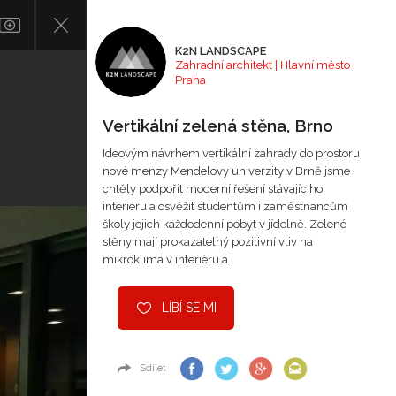
K2N LANDSCAPE
Zahradní architekt | Hlavní město
Praha
Vertikální zelená stěna, Brno
Ideovým návrhem vertikální zahrady do prostoru
nové menzy Mendelovy univerzity v Brně jsme
chtěly podpořit moderní řešení stávajíciho
interiéru a osvěžit studentům i zaměstnancům
školy jejich každodenní pobyt v jídelně. Zelené
stěny mají prokazatelný pozitivní vliv na
mikroklima v interiéru a…
LÍBÍ SE MI
Sdílet