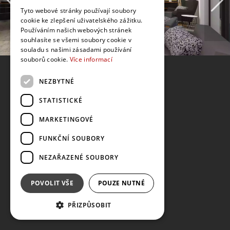
Tyto webové stránky používají soubory
cookie ke zlepšení uživatelského zážitku.
Používáním našich webových stránek
souhlasíte se všemi soubory cookie v
souladu s našimi zásadami používání
souborů cookie.
Více informací
NEZBYTNÉ
STATISTICKÉ
MARKETINGOVÉ
FUNKČNÍ SOUBORY
NEZAŘAZENÉ SOUBORY
POVOLIT VŠE
POUZE NUTNÉ
PŘIZPŮSOBIT