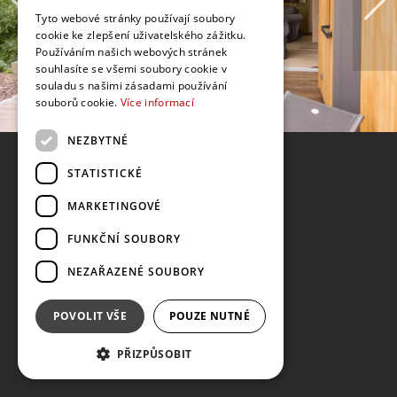
Tyto webové stránky používají soubory
cookie ke zlepšení uživatelského zážitku.
Používáním našich webových stránek
souhlasíte se všemi soubory cookie v
souladu s našimi zásadami používání
souborů cookie.
Více informací
NEZBYTNÉ
STATISTICKÉ
MARKETINGOVÉ
FUNKČNÍ SOUBORY
NEZAŘAZENÉ SOUBORY
POVOLIT VŠE
POUZE NUTNÉ
PŘIZPŮSOBIT