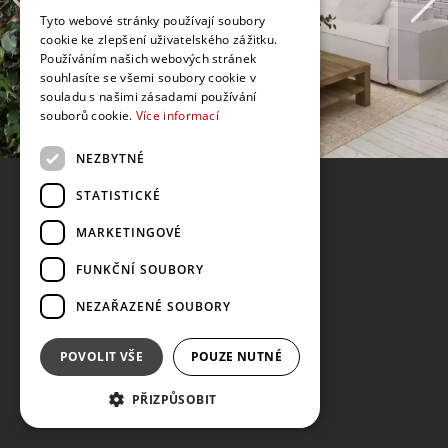
Tyto webové stránky používají soubory
cookie ke zlepšení uživatelského zážitku.
Používáním našich webových stránek
souhlasíte se všemi soubory cookie v
souladu s našimi zásadami používání
souborů cookie.
Více informací
NEZBYTNÉ
STATISTICKÉ
MARKETINGOVÉ
FUNKČNÍ SOUBORY
NEZAŘAZENÉ SOUBORY
POVOLIT VŠE
POUZE NUTNÉ
PŘIZPŮSOBIT