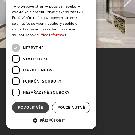
Tyto webové stránky používají soubory
cookie ke zlepšení uživatelského zážitku.
Používáním našich webových stránek
souhlasíte se všemi soubory cookie v
souladu s našimi zásadami používání
souborů cookie.
Více informací
NEZBYTNÉ
STATISTICKÉ
MARKETINGOVÉ
FUNKČNÍ SOUBORY
NEZAŘAZENÉ SOUBORY
POVOLIT VŠE
POUZE NUTNÉ
PŘIZPŮSOBIT