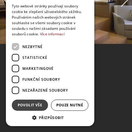
Tyto webové stránky používají soubory
cookie ke zlepšení uživatelského zážitku.
Používáním našich webových stránek
souhlasíte se všemi soubory cookie v
souladu s našimi zásadami používání
souborů cookie.
Více informací
NEZBYTNÉ
STATISTICKÉ
MARKETINGOVÉ
FUNKČNÍ SOUBORY
NEZAŘAZENÉ SOUBORY
POVOLIT VŠE
POUZE NUTNÉ
PŘIZPŮSOBIT