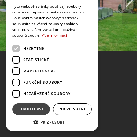
Tyto webové stránky používají soubory
cookie ke zlepšení uživatelského zážitku.
Používáním našich webových stránek
souhlasíte se všemi soubory cookie v
souladu s našimi zásadami používání
souborů cookie.
Více informací
NEZBYTNÉ
STATISTICKÉ
MARKETINGOVÉ
FUNKČNÍ SOUBORY
NEZAŘAZENÉ SOUBORY
POVOLIT VŠE
POUZE NUTNÉ
PŘIZPŮSOBIT