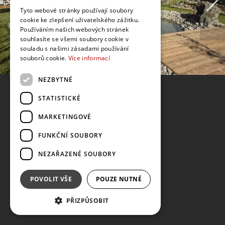
Tyto webové stránky používají soubory
cookie ke zlepšení uživatelského zážitku.
Používáním našich webových stránek
souhlasíte se všemi soubory cookie v
souladu s našimi zásadami používání
souborů cookie.
Více informací
NEZBYTNÉ
STATISTICKÉ
MARKETINGOVÉ
FUNKČNÍ SOUBORY
NEZAŘAZENÉ SOUBORY
POVOLIT VŠE
POUZE NUTNÉ
PŘIZPŮSOBIT