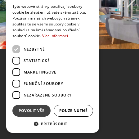
Tyto webové stránky používají soubory
cookie ke zlepšení uživatelského zážitku.
Používáním našich webových stránek
souhlasíte se všemi soubory cookie v
souladu s našimi zásadami používání
souborů cookie.
Více informací
NEZBYTNÉ
STATISTICKÉ
MARKETINGOVÉ
FUNKČNÍ SOUBORY
NEZAŘAZENÉ SOUBORY
POVOLIT VŠE
POUZE NUTNÉ
PŘIZPŮSOBIT