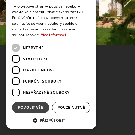
Tyto webové stránky používají soubory
cookie ke zlepšení uživatelského zážitku.
Používáním našich webových stránek
souhlasíte se všemi soubory cookie v
souladu s našimi zásadami používání
souborů cookie.
Více informací
NEZBYTNÉ
STATISTICKÉ
MARKETINGOVÉ
FUNKČNÍ SOUBORY
NEZAŘAZENÉ SOUBORY
POVOLIT VŠE
POUZE NUTNÉ
PŘIZPŮSOBIT