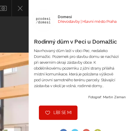
Domesi
Dřevostavby | Hlavní město Praha
Rodinný dům v Peci u Domažlic
Navrhovaný dům leží v obci Pec, nedaleko
Domažlic. Pozemek pro stavbu domu se nachází
při severním okraji zástavby obce. K
obdélníkovému pozemku z jižní strany přiléhá
místní komunikace, která je položena výškově
pod úrovní samotného terénu parcely. Stávající
zástavba v okolí je volná, rodinné domy…
Fotograf: Martin Zeman
LÍBÍ SE MI