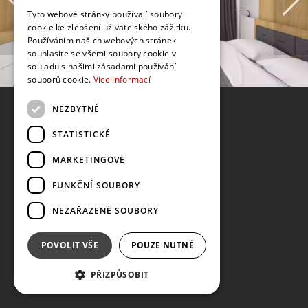
Tyto webové stránky používají soubory
cookie ke zlepšení uživatelského zážitku.
Používáním našich webových stránek
souhlasíte se všemi soubory cookie v
souladu s našimi zásadami používání
souborů cookie.
Více informací
NEZBYTNÉ
STATISTICKÉ
MARKETINGOVÉ
FUNKČNÍ SOUBORY
NEZAŘAZENÉ SOUBORY
POVOLIT VŠE
POUZE NUTNÉ
PŘIZPŮSOBIT