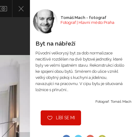
Tomáš Mach - fotograf
Fotograf | Hlavní město Praha
Byt na nábřeží
Původní velkorysý byt za dob normalizace
necitlivě rozdělen na dvě bytové jednotky, které
byly ve velmi špatném stavu. Rekonstrukcí došlo
ke spojení obou bytů. Směrem do ulice vznikl
velký obytný pokoj s kuchyní a jídelnou,
navazující na pracovnu. V cípu bytu je situovaná
ložnice s příruční…
Fotograf: Tomáš Mach
LÍBÍ SE MI