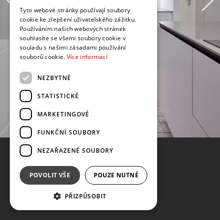
Tyto webové stránky používají soubory
cookie ke zlepšení uživatelského zážitku.
Používáním našich webových stránek
souhlasíte se všemi soubory cookie v
souladu s našimi zásadami používání
souborů cookie.
Více informací
NEZBYTNÉ
STATISTICKÉ
MARKETINGOVÉ
FUNKČNÍ SOUBORY
NEZAŘAZENÉ SOUBORY
POVOLIT VŠE
POUZE NUTNÉ
PŘIZPŮSOBIT