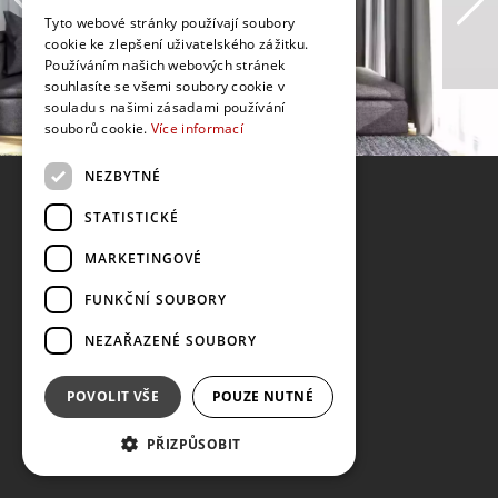
Tyto webové stránky používají soubory
cookie ke zlepšení uživatelského zážitku.
Používáním našich webových stránek
souhlasíte se všemi soubory cookie v
souladu s našimi zásadami používání
souborů cookie.
Více informací
NEZBYTNÉ
STATISTICKÉ
MARKETINGOVÉ
FUNKČNÍ SOUBORY
NEZAŘAZENÉ SOUBORY
POVOLIT VŠE
POUZE NUTNÉ
PŘIZPŮSOBIT