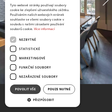
Tyto webové stránky používají soubory
cookie ke zlepšení uživatelského zážitku.
Používáním našich webových stránek
souhlasíte se všemi soubory cookie v
souladu s našimi zásadami používání
souborů cookie.
Více informací
NEZBYTNÉ
STATISTICKÉ
MARKETINGOVÉ
FUNKČNÍ SOUBORY
NEZAŘAZENÉ SOUBORY
POVOLIT VŠE
POUZE NUTNÉ
PŘIZPŮSOBIT