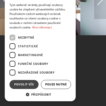
Tyto webové stránky používají soubory
cookie ke zlepšení uživatelského zážitku.
Používáním našich webových stránek
souhlasíte se všemi soubory cookie v
souladu s našimi zásadami používání
souborů cookie.
Více informací
NEZBYTNÉ
STATISTICKÉ
MARKETINGOVÉ
FUNKČNÍ SOUBORY
NEZAŘAZENÉ SOUBORY
POVOLIT VŠE
POUZE NUTNÉ
PŘIZPŮSOBIT