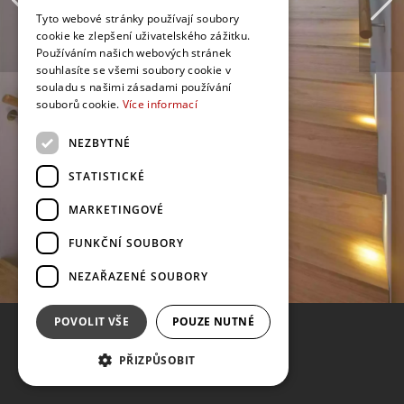
Tyto webové stránky používají soubory
cookie ke zlepšení uživatelského zážitku.
Používáním našich webových stránek
souhlasíte se všemi soubory cookie v
souladu s našimi zásadami používání
souborů cookie.
Více informací
NEZBYTNÉ
STATISTICKÉ
MARKETINGOVÉ
FUNKČNÍ SOUBORY
NEZAŘAZENÉ SOUBORY
POVOLIT VŠE
POUZE NUTNÉ
PŘIZPŮSOBIT