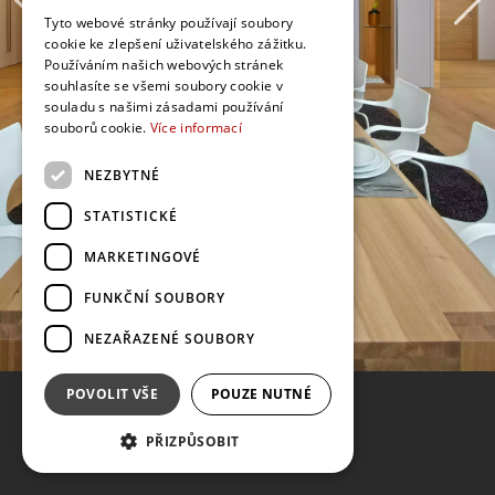
Tyto webové stránky používají soubory
cookie ke zlepšení uživatelského zážitku.
Používáním našich webových stránek
souhlasíte se všemi soubory cookie v
souladu s našimi zásadami používání
souborů cookie.
Více informací
NEZBYTNÉ
STATISTICKÉ
MARKETINGOVÉ
FUNKČNÍ SOUBORY
NEZAŘAZENÉ SOUBORY
POVOLIT VŠE
POUZE NUTNÉ
PŘIZPŮSOBIT