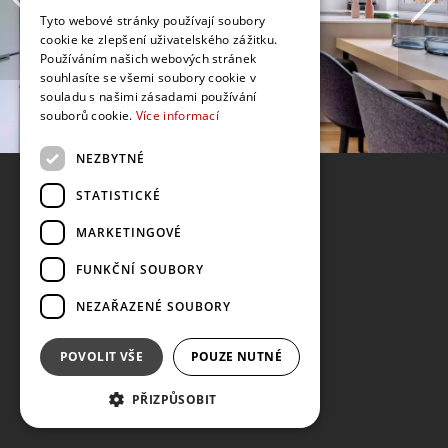
Tyto webové stránky používají soubory
cookie ke zlepšení uživatelského zážitku.
Používáním našich webových stránek
souhlasíte se všemi soubory cookie v
souladu s našimi zásadami používání
souborů cookie.
Více informací
NEZBYTNÉ
STATISTICKÉ
MARKETINGOVÉ
FUNKČNÍ SOUBORY
NEZAŘAZENÉ SOUBORY
POVOLIT VŠE
POUZE NUTNÉ
PŘIZPŮSOBIT