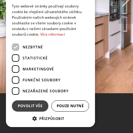
Tyto webové stránky používají soubory
cookie ke zlepšení uživatelského zážitku.
Používáním našich webových stránek
souhlasíte se všemi soubory cookie v
souladu s našimi zásadami používání
souborů cookie.
Více informací
NEZBYTNÉ
STATISTICKÉ
MARKETINGOVÉ
FUNKČNÍ SOUBORY
NEZAŘAZENÉ SOUBORY
POVOLIT VŠE
POUZE NUTNÉ
PŘIZPŮSOBIT