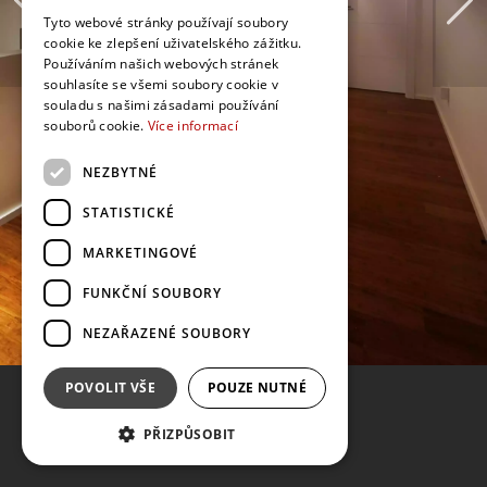
Tyto webové stránky používají soubory
cookie ke zlepšení uživatelského zážitku.
Používáním našich webových stránek
souhlasíte se všemi soubory cookie v
souladu s našimi zásadami používání
souborů cookie.
Více informací
NEZBYTNÉ
STATISTICKÉ
MARKETINGOVÉ
FUNKČNÍ SOUBORY
NEZAŘAZENÉ SOUBORY
POVOLIT VŠE
POUZE NUTNÉ
PŘIZPŮSOBIT