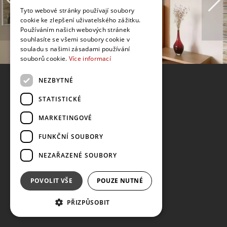
Tyto webové stránky používají soubory
cookie ke zlepšení uživatelského zážitku.
Používáním našich webových stránek
souhlasíte se všemi soubory cookie v
souladu s našimi zásadami používání
souborů cookie.
Více informací
NEZBYTNÉ
STATISTICKÉ
MARKETINGOVÉ
FUNKČNÍ SOUBORY
NEZAŘAZENÉ SOUBORY
POVOLIT VŠE
POUZE NUTNÉ
PŘIZPŮSOBIT