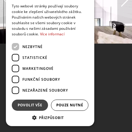
Tyto webové stránky používají soubory
cookie ke zlepšení uživatelského zážitku.
Používáním našich webových stránek
souhlasíte se všemi soubory cookie v
souladu s našimi zásadami používání
souborů cookie.
Více informací
NEZBYTNÉ
STATISTICKÉ
MARKETINGOVÉ
FUNKČNÍ SOUBORY
NEZAŘAZENÉ SOUBORY
POVOLIT VŠE
POUZE NUTNÉ
PŘIZPŮSOBIT