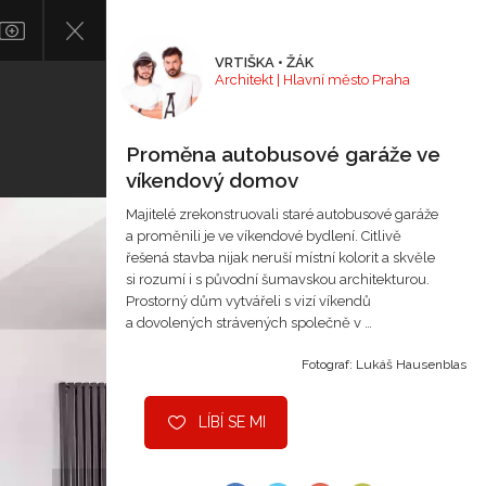
VRTIŠKA • ŽÁK
Architekt | Hlavní město Praha
Proměna autobusové garáže ve
víkendový domov
Majitelé zrekonstruovali staré autobusové garáže
a proměnili je ve víkendové bydlení. Citlivě
řešená stavba nijak neruší místní kolorit a skvěle
si rozumí i s původní šumavskou architekturou.
Prostorný dům vytvářeli s vizí víkendů
a dovolených strávených společně v …
Fotograf: Lukáš Hausenblas
LÍBÍ SE MI