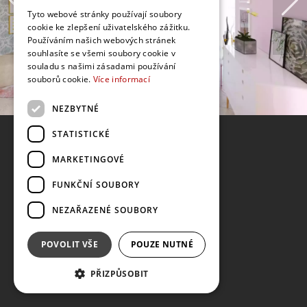
Tyto webové stránky používají soubory
cookie ke zlepšení uživatelského zážitku.
Používáním našich webových stránek
souhlasíte se všemi soubory cookie v
souladu s našimi zásadami používání
souborů cookie.
Více informací
NEZBYTNÉ
STATISTICKÉ
MARKETINGOVÉ
FUNKČNÍ SOUBORY
NEZAŘAZENÉ SOUBORY
POVOLIT VŠE
POUZE NUTNÉ
PŘIZPŮSOBIT