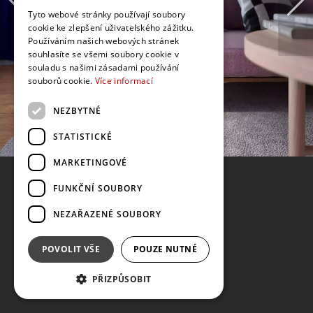
Tyto webové stránky používají soubory
cookie ke zlepšení uživatelského zážitku.
Používáním našich webových stránek
souhlasíte se všemi soubory cookie v
souladu s našimi zásadami používání
souborů cookie.
Více informací
NEZBYTNÉ
STATISTICKÉ
MARKETINGOVÉ
FUNKČNÍ SOUBORY
NEZAŘAZENÉ SOUBORY
POVOLIT VŠE
POUZE NUTNÉ
PŘIZPŮSOBIT