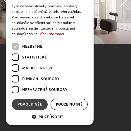
Tyto webové stránky používají soubory
cookie ke zlepšení uživatelského zážitku.
Používáním našich webových stránek
souhlasíte se všemi soubory cookie v
souladu s našimi zásadami používání
souborů cookie.
Více informací
NEZBYTNÉ
STATISTICKÉ
MARKETINGOVÉ
FUNKČNÍ SOUBORY
NEZAŘAZENÉ SOUBORY
POVOLIT VŠE
POUZE NUTNÉ
PŘIZPŮSOBIT