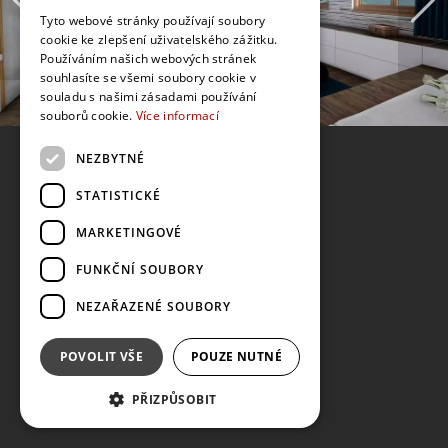
Tyto webové stránky používají soubory
cookie ke zlepšení uživatelského zážitku.
Používáním našich webových stránek
souhlasíte se všemi soubory cookie v
souladu s našimi zásadami používání
souborů cookie.
Více informací
NEZBYTNÉ
STATISTICKÉ
MARKETINGOVÉ
FUNKČNÍ SOUBORY
NEZAŘAZENÉ SOUBORY
POVOLIT VŠE
POUZE NUTNÉ
PŘIZPŮSOBIT