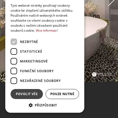
Tyto webové stránky používají soubory
cookie ke zlepšení uživatelského zážitku.
Používáním našich webových stránek
souhlasíte se všemi soubory cookie v
souladu s našimi zásadami používání
souborů cookie.
Více informací
NEZBYTNÉ
STATISTICKÉ
MARKETINGOVÉ
FUNKČNÍ SOUBORY
NEZAŘAZENÉ SOUBORY
POVOLIT VŠE
POUZE NUTNÉ
PŘIZPŮSOBIT