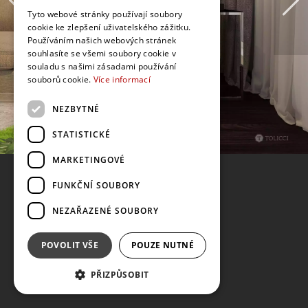
Tyto webové stránky používají soubory
cookie ke zlepšení uživatelského zážitku.
Používáním našich webových stránek
souhlasíte se všemi soubory cookie v
souladu s našimi zásadami používání
souborů cookie.
Více informací
NEZBYTNÉ
STATISTICKÉ
MARKETINGOVÉ
FUNKČNÍ SOUBORY
NEZAŘAZENÉ SOUBORY
POVOLIT VŠE
POUZE NUTNÉ
PŘIZPŮSOBIT