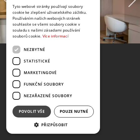
Tyto webové stránky používají soubory
cookie ke zlepšení uživatelského zážitku.
Používáním našich webových stránek
souhlasíte se všemi soubory cookie v
souladu s našimi zásadami používání
souborů cookie.
Více informací
NEZBYTNÉ
STATISTICKÉ
MARKETINGOVÉ
FUNKČNÍ SOUBORY
NEZAŘAZENÉ SOUBORY
POVOLIT VŠE
POUZE NUTNÉ
PŘIZPŮSOBIT